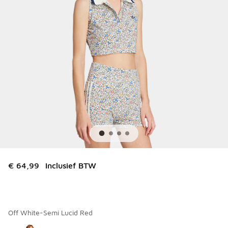
€ 64,99
Inclusief BTW
Off White-Semi Lucid Red
Kies een model
*
Pagina 1 van 1 met 1 tot 1 van 1 kleuren.