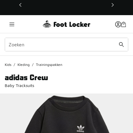
Deze link wordt geopend in een nieuw venster
Kids
/
Kleding
/
Trainingspakken
adidas Crew
Baby Tracksuits