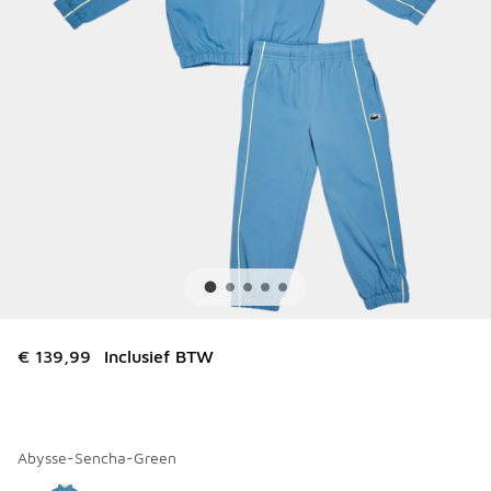
€ 139,99
Inclusief BTW
Abysse-Sencha-Green
Kies een model
*
Pagina 1 van 1 met 1 tot 1 van 1 kleuren.