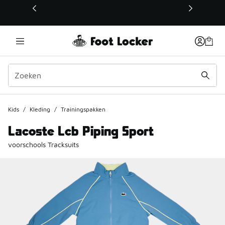
Deze link wordt geopend in een nieuw venster
Kids
/
Kleding
/
Trainingspakken
Lacoste Lcb Piping Sport
voorschools Tracksuits