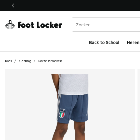
Deze link wordt geopend in een nieuw venster
Back to School
Heren
Kids
/
Kleding
/
Korte broeken