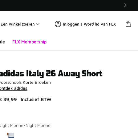
Een winkel zoeken
Inloggen | Word lid van FLX
ale
FLX Membership
adidas Italy 26 Away Short
voorschools Korte Broeken
Ontdek adidas
€ 39,99
Inclusief BTW
Night Marine-Night Marine
Pagina 1 van 1 met 1 tot 1 van 1 kleuren.
Kies een model
*