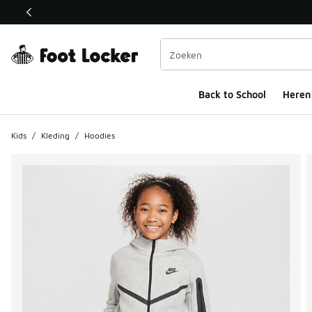
Deze link wordt geopend in een nieuw venster
Back to School
Heren
Kids
/
Kleding
/
Hoodies