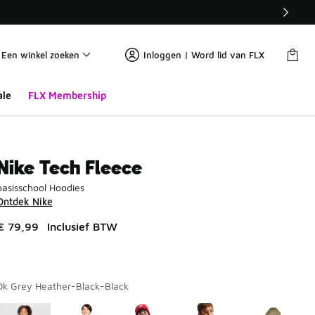
Een winkel zoeken
Inloggen | Word lid van FLX
ale
FLX Membership
Nike Tech Fleece
basisschool Hoodies
Ontdek Nike
€ 79,99
Inclusief BTW
Dk Grey Heather-Black-Black
Pagina 1 van 1 met 1 tot 7 van 7 kleuren.
Kies een model
*