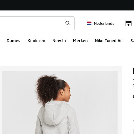
Nederlands
Dames
Kinderen
New In
Merken
Nike Tuned Air
S