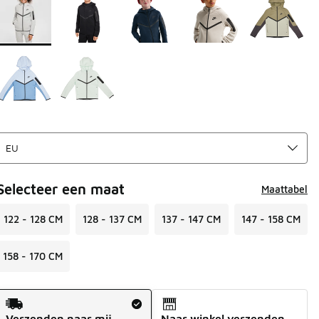
Selecteer een maat
Maattabel
122 - 128 CM
128 - 137 CM
137 - 147 CM
147 - 158 CM
158 - 170 CM
Verzendmethode
Verzenden naar mij
Naar winkel verzenden