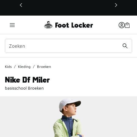
Deze link wordt geopend in een nieuw venster
Kids
/
Kleding
/
Broeken
Nike Df Miler
basisschool Broeken