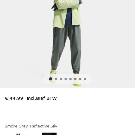
€ 44,99
Inclusief BTW
Smoke Grey-Reflective Silv
Kies een model
*
Pagina 1 van 1 met 1 tot 2 van 2 kleuren.