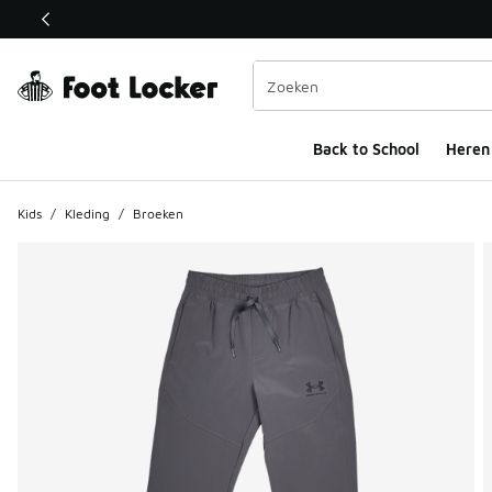
Deze link wordt geopend in een nieuw venster
Back to School
Heren
Kids
/
Kleding
/
Broeken