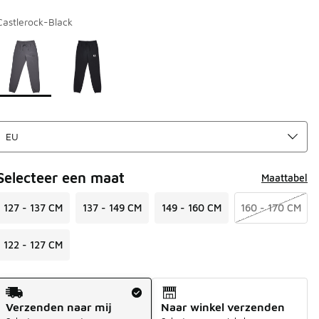
Castlerock-Black
Pagina 1 van 1 met 1 tot 2 van 2 kleuren.
Kies een model
*
Selecteer een maat
Maattabel
127 - 137 CM
137 - 149 CM
149 - 160 CM
160 - 170 CM
122 - 127 CM
Verzendmethode
Verzenden naar mij
Naar winkel verzenden