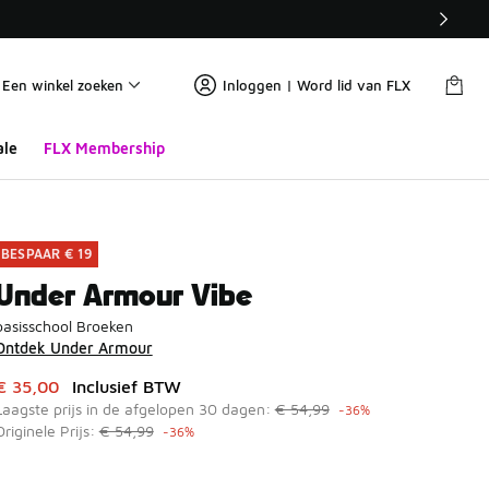
Een winkel zoeken
Inloggen | Word lid van FLX
ale
FLX Membership
BESPAAR € 19
Under Armour Vibe
basisschool Broeken
Ontdek Under Armour
Dit artikel is in de uitverkoop. Dit artikel is in de aanbieding
€ 35,00
Inclusief BTW
Laagste prijs in de afgelopen 30 dagen:
€ 54,99
-36%
Originele Prijs:
€ 54,99
-36%