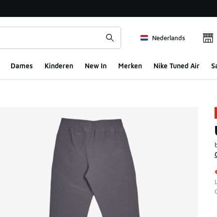
Nederlands
Dames
Kinderen
New In
Merken
Nike Tuned Air
S