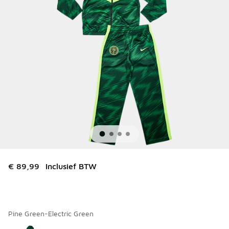
€ 89,99
Inclusief BTW
Pine Green-Electric Green
Kies een model
*
Pagina 1 van 1 met 1 tot 1 van 1 kleuren.