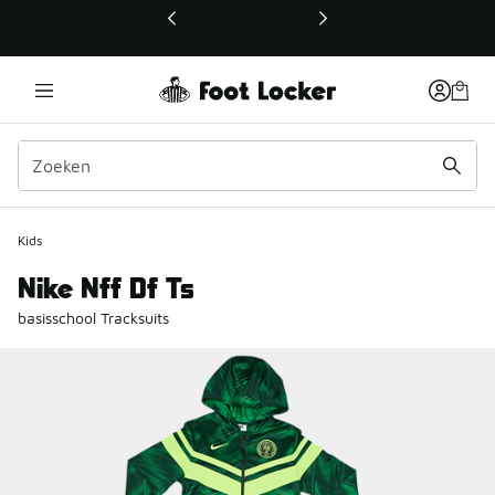
Deze link wordt geopend in een nieuw venster
Kids
Nike Nff Df Ts
basisschool Tracksuits