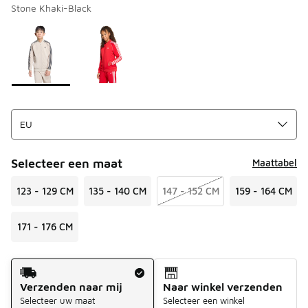
Stone Khaki-Black
Pagina 1 van 1 met 1 tot 2 van 2 kleuren.
Kies een model
*
Selecteer een maat
Maattabel
123 - 129 CM
135 - 140 CM
147 - 152 CM
159 - 164 CM
171 - 176 CM
Verzendmethode
Verzenden naar mij
Naar winkel verzenden
Selecteer uw maat
Selecteer een winkel