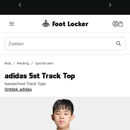
Deze link wordt geopend in een nieuw venster
Kids
/
Kleding
/
Sporttruien
adidas Sst Track Top
basisschool Track Tops
Ontdek adidas