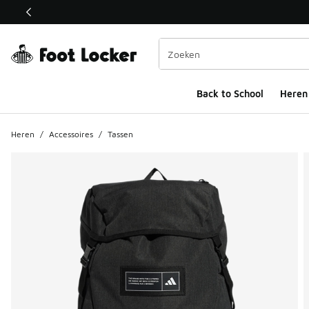
Deze link wordt geopend in een nieuw venster
Back to School
Heren
Heren
/
Accessoires
/
Tassen