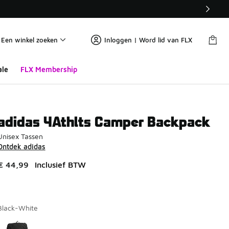
Een winkel zoeken
Inloggen | Word lid van FLX
ale
FLX Membership
adidas 4Athlts Camper Backpack
Unisex Tassen
Ontdek adidas
€ 44,99
Inclusief BTW
Black-White
Pagina 1 van 1 met 1 tot 1 van 1 kleuren.
Kies een model
*