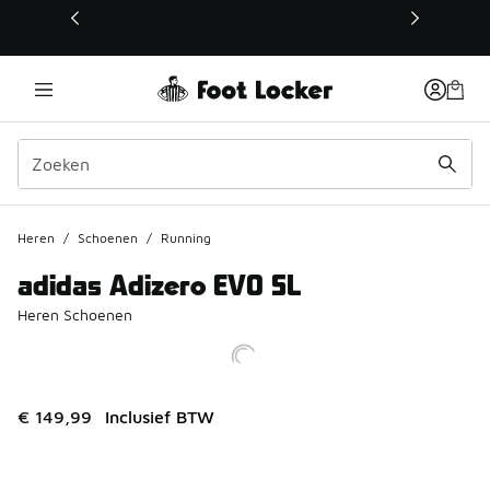
Deze link wordt geopend in een nieuw venster
Heren
/
Schoenen
/
Running
adidas Adizero EVO SL
Heren Schoenen
€ 149,99
Inclusief BTW