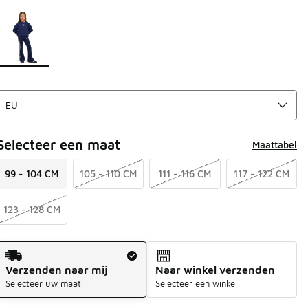
Pagina 1 van 1 met 1 tot 1 van 1 kleuren.
Kies een model
*
Selecteer een maat
Maattabel
99 - 104 CM
105 - 110 CM
111 - 116 CM
117 - 122 CM
123 - 128 CM
Verzendmethode
Verzenden naar mij
Naar winkel verzenden
Selecteer uw maat
Selecteer een winkel