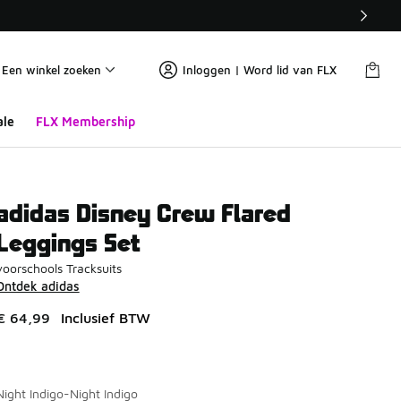
Een winkel zoeken
Inloggen | Word lid van FLX
ale
FLX Membership
adidas Disney Crew Flared
Leggings Set
voorschools Tracksuits
Ontdek adidas
€ 64,99
Inclusief BTW
Night Indigo-Night Indigo