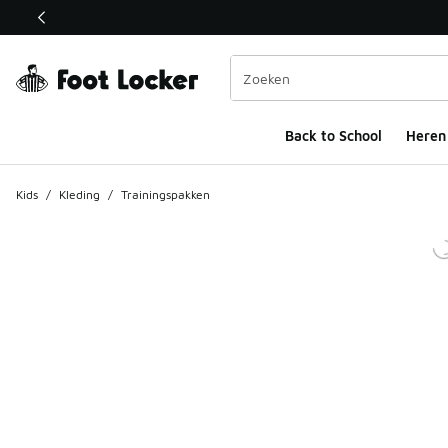
Deze link wordt geopend in een nieuw venster
Back to School
Heren
Kids
/
Kleding
/
Trainingspakken