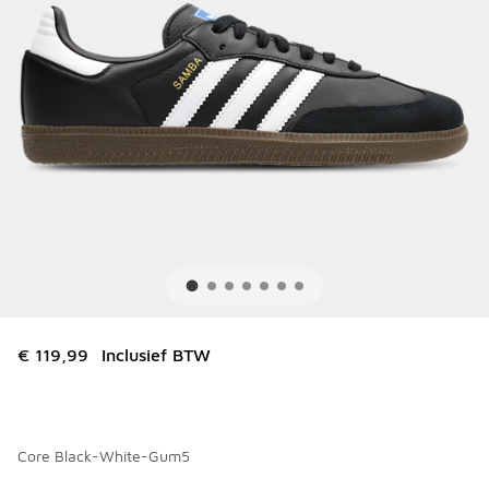
€ 119,99
Inclusief BTW
Core Black-White-Gum5
Kies een model
*
Pagina 1 van 2 met 1 tot 10 van 18 kleuren.