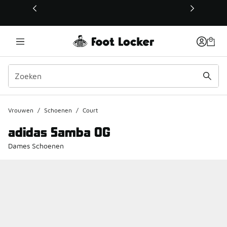
Deze link wordt geopend in een nieuw venster
Vrouwen
/
Schoenen
/
Court
adidas Samba OG
Dames Schoenen