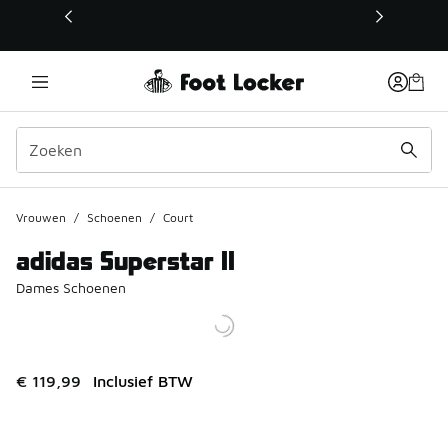
Deze link wordt geopend in een nieuw venster
Vrouwen
/
Schoenen
/
Court
adidas Superstar II
Dames Schoenen
€ 119,99
Inclusief BTW