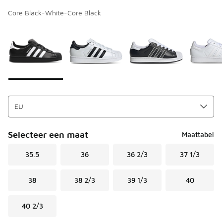
Core Black-White-Core Black
Kies een model
*
Pagina 1 van 5 met 1 tot 10 van 44 kleuren.
Selecteer een maat
Maattabel
35.5
36
36 2/3
37 1/3
38
38 2/3
39 1/3
40
40 2/3