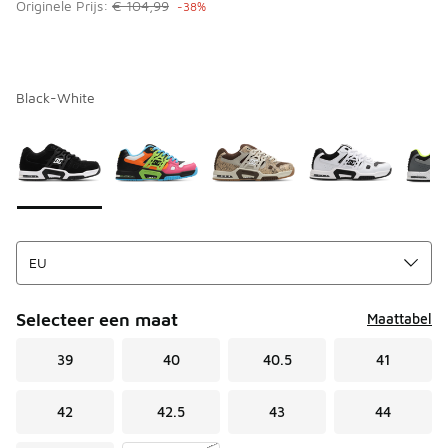
Originele Prijs:
€ 104,99
-38%
Black-White
Kies een model
*
Pagina 1 van 1 met 1 tot 5 van 5 kleuren.
Selecteer een maat
Maattabel
39
40
40.5
41
42
42.5
43
44