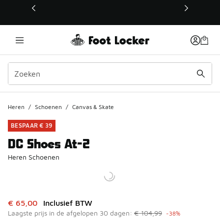
Deze link wordt geopend in een nieuw venster
Heren
/
Schoenen
/
Canvas & Skate
BESPAAR € 39
DC Shoes At-2
Heren Schoenen
Dit artikel is in de uitverkoop. Dit artikel is in de aanbied
€ 65,00
Inclusief BTW
Laagste prijs in de afgelopen 30 dagen:
€ 104,99
-38%