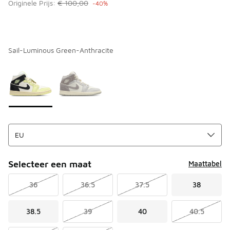
Originele Prijs:
€ 100,00
-40%
Sail-Luminous Green-Anthracite
Kies een model
*
Pagina 1 van 1 met 1 tot 2 van 2 kleuren.
Selecteer een maat
Maattabel
36
36.5
37.5
38
38.5
39
40
40.5