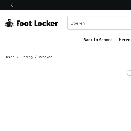
Deze link wordt geopend in een nieuw venster
Back to School
Heren
Heren
/
Kleding
/
Broeken