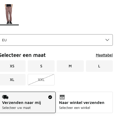
Pagina 1 van 1 met 1 tot 1 van 1 kleuren.
Kies een model
*
Selecteer een maat
Maattabel
XS
S
M
L
XL
XXL
Verzendmethode
Verzenden naar mij
Naar winkel verzenden
Selecteer uw maat
Selecteer een winkel