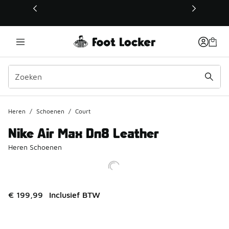
Deze link wordt geopend in een nieuw venster
Heren
/
Schoenen
/
Court
Nike Air Max Dn8 Leather
Heren Schoenen
€ 199,99
Inclusief BTW