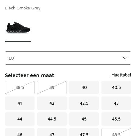
Black-Smoke Grey
Kies een model
*
Pagina 1 van 1 met 1 tot 1 van 1 kleuren.
Selecteer een maat
Maattabel
38.5
39
40
40.5
41
42
42.5
43
44
44.5
45
45.5
46
47
47.5
48.5