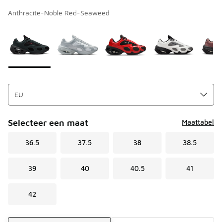
Anthracite-Noble Red-Seaweed
Kies een model
*
Pagina 1 van 1 met 1 tot 7 van 7 kleuren.
Selecteer een maat
Maattabel
36.5
37.5
38
38.5
39
40
40.5
41
42
Verzendmethode