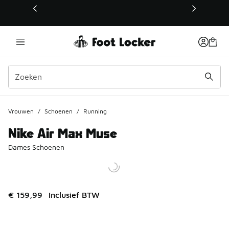
Deze link wordt geopend in een nieuw venster
Vrouwen
/
Schoenen
/
Running
Nike Air Max Muse
Dames Schoenen
€ 159,99
Inclusief BTW