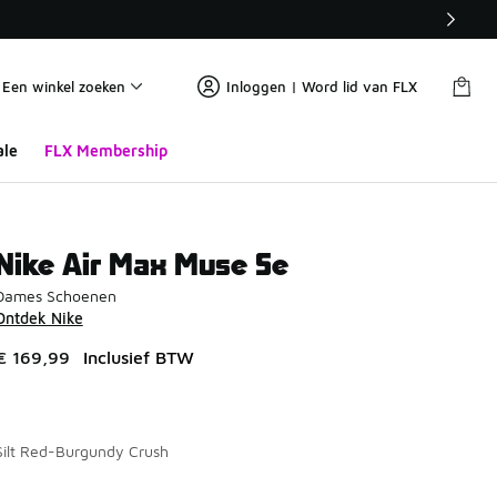
Een winkel zoeken
Inloggen | Word lid van FLX
ale
FLX Membership
Nike Air Max Muse Se
Dames Schoenen
Ontdek Nike
€ 169,99
Inclusief BTW
Silt Red-Burgundy Crush
Pagina 1 van 1 met 1 tot 1 van 1 kleuren.
Kies een model
*