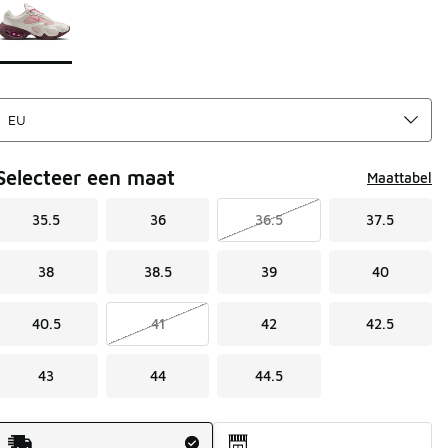
Selecteer een maat
Maattabel
35.5
36
36.5
37.5
38
38.5
39
40
40.5
41
42
42.5
43
44
44.5
Verzendmethode