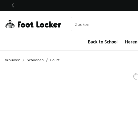
Deze link wordt geopend in een nieuw venster
Back to School
Heren
Vrouwen
/
Schoenen
/
Court