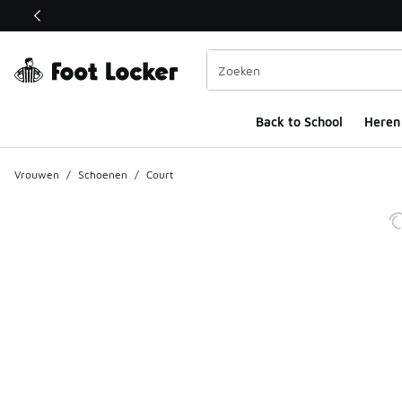
Deze link wordt geopend in een nieuw venster
Back to School
Heren
Vrouwen
/
Schoenen
/
Court