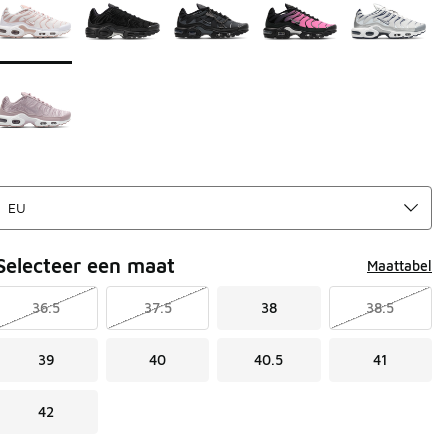
Selecteer een maat
Maattabel
36.5
37.5
38
38.5
39
40
40.5
41
42