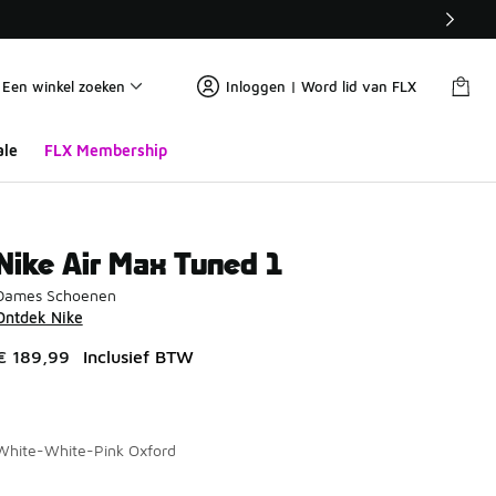
Een winkel zoeken
Inloggen | Word lid van FLX
ale
FLX Membership
Nike Air Max Tuned 1
Dames Schoenen
Ontdek Nike
€ 189,99
Inclusief BTW
White-White-Pink Oxford
Pagina 1 van 1 met 1 tot 6 van 6 kleuren.
Kies een model
*