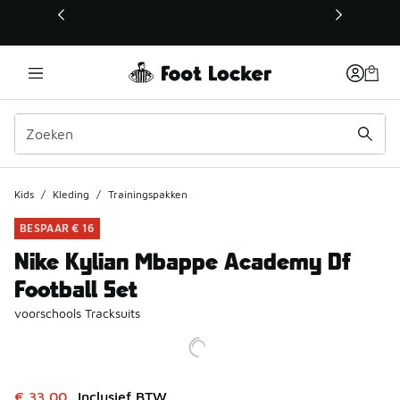
Deze link wordt geopend in een nieuw venster
Kids
/
Kleding
/
Trainingspakken
BESPAAR € 16
Nike Kylian Mbappe Academy Df
Football Set
voorschools Tracksuits
Dit artikel is in de uitverkoop. Dit artikel is in de aanbied
€ 33,00
Inclusief BTW