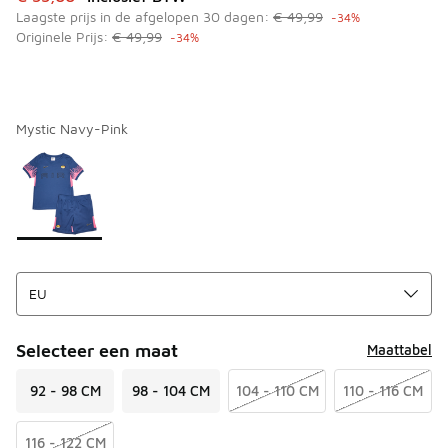
Laagste prijs in de afgelopen 30 dagen:
€ 49,99
-34%
Originele Prijs:
€ 49,99
-34%
Mystic Navy-Pink
Kies een model
*
Pagina 1 van 1 met 1 tot 1 van 1 kleuren.
Selecteer een maat
Maattabel
92 - 98 CM
98 - 104 CM
104 - 110 CM
110 - 116 CM
116 - 122 CM