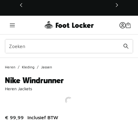
Deze link wordt geopend in een nieuw venster
Heren
/
Kleding
/
Jassen
Nike Windrunner
Heren Jackets
€ 99,99
Inclusief BTW