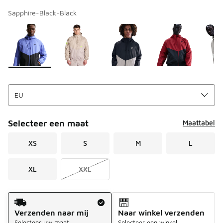
Sapphire-Black-Black
Kies een model
*
Pagina 1 van 1 met 1 tot 8 van 8 kleuren.
Selecteer een maat
Maattabel
XS
S
M
L
XL
XXL
Verzendmethode
Verzenden naar mij
Naar winkel verzenden
Selecteer uw maat
Selecteer een winkel