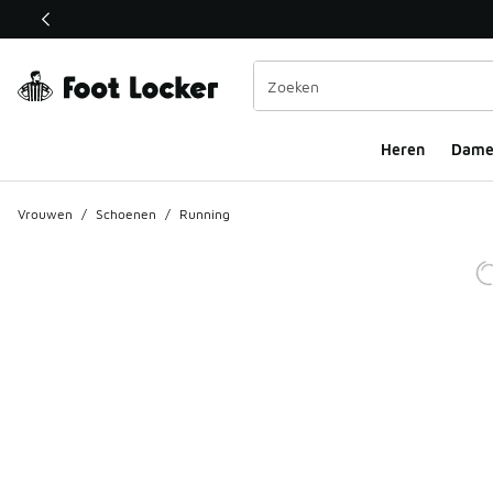
Deze link wordt geopend in een nieuw venster
Heren
Dame
Vrouwen
/
Schoenen
/
Running