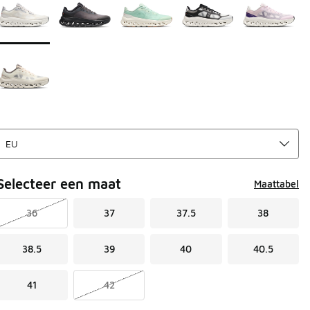
Selecteer een maat
Maattabel
36
37
37.5
38
38.5
39
40
40.5
41
42