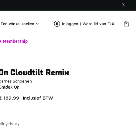
Een winkel zoeken
Inloggen | Word lid van FLX
X Membership
On Cloudtilt Remix
Dames Schoenen
Ontdek On
€ 169,99
Inclusief BTW
Alloy-Ivory
Pagina 1 van 1 met 1 tot 6 van 6 kleuren.
Kies een model
*