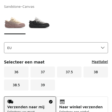
Sandstone-Canvas
Kies een model
*
Pagina 1 van 1 met 1 tot 2 van 2 kleuren.
Selecteer een maat
Maattabel
36
37
37.5
38
38.5
39
Verzendmethode
Verzenden naar mij
Naar winkel verzenden
Selecteer uw maat
Selecteer een winkel