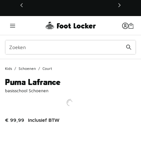
Deze link wordt geopend in een nieuw venster
Kids
/
Schoenen
/
Court
Puma Lafrance
basisschool Schoenen
€ 99,99
Inclusief BTW