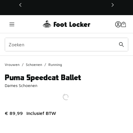
Deze link wordt geopend in een nieuw venster
Vrouwen
/
Schoenen
/
Running
Puma Speedcat Ballet
Dames Schoenen
€ 89,99
Inclusief BTW