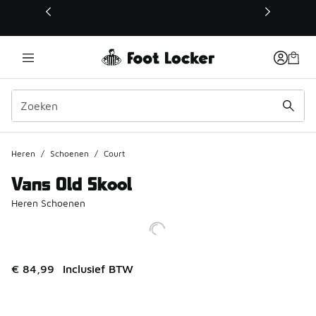
Deze link wordt geopend in een nieuw venster
Heren
/
Schoenen
/
Court
Vans Old Skool
Heren Schoenen
€ 84,99
Inclusief BTW