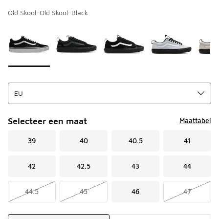
Old Skool-Old Skool-Black
Kies een model
*
Pagina 1 van 1 met 1 tot 9 van 9 kleuren.
Selecteer een maat
Maattabel
39
40
40.5
41
42
42.5
43
44
44.5
45
46
47
Verzendmethode