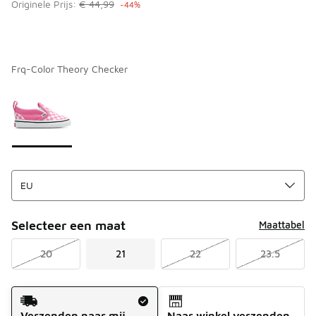
Originele Prijs:
€ 44,99
-44%
Frq-Color Theory Checker
Kies een model
*
Pagina 1 van 1 met 1 tot 1 van 1 kleuren.
Selecteer een maat
Maattabel
20
21
22
23.5
Verzendmethode
Verzenden naar mij
Naar winkel verzenden