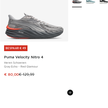
BESPAAR € 49
BESPAAR € 49
Puma Velocity Nitro 4
Heren Schoenen
Gray Echo - Red Glamour
Dit artikel is in de uitverkoop. Dit artikel is in de aanbied
€ 80,00
€ 129,99