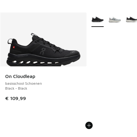
Meer kleuren verkrijgb
On Cloudleap
basisschool Schoenen
Black - Black
€ 109,99