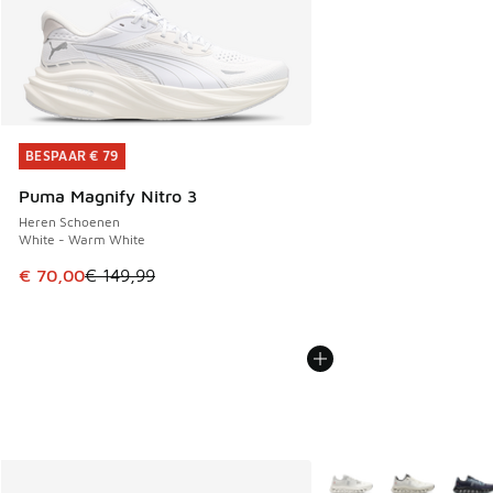
BESPAAR € 79
BESPAAR € 79
Puma Magnify Nitro 3
Heren Schoenen
White - Warm White
Dit artikel is in de uitverkoop. Dit artikel is in de aanbied
€ 70,00
€ 149,99
Meer kleuren verkrijgb