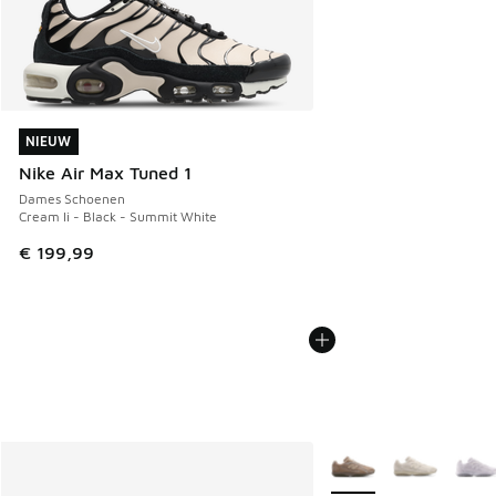
NIEUW
NIEUW
Nike Air Max Tuned 1
Dames Schoenen
Cream Ii - Black - Summit White
€ 199,99
Meer kleuren verkrijgb