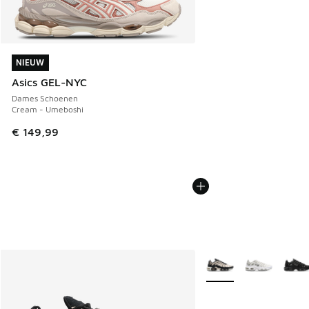
NIEUW
NIEUW
Asics GEL-NYC
Dames Schoenen
Cream - Umeboshi
€ 149,99
Meer kleuren verkrijgb