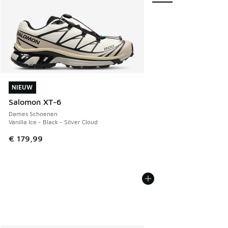
NIEUW
NIEUW
Salomon XT-6
Dames Schoenen
Vanilla Ice - Black - Silver Cloud
€ 179,99