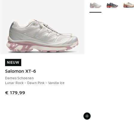
Meer kleuren verkrijgb
NIEUW
NIEUW
Salomon XT-6
Dames Schoenen
Lunar Rock - Dawn Pink - Vanilla Ice
€ 179,99