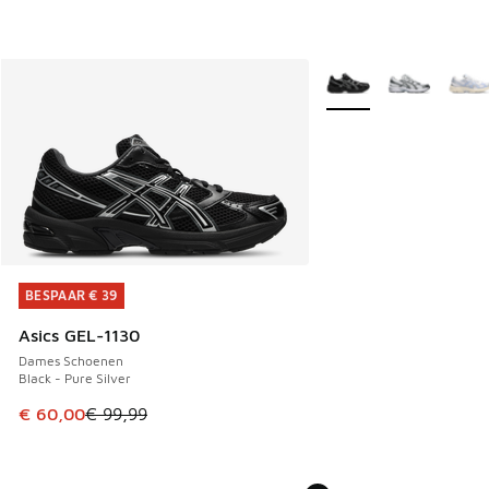
Meer kleuren verkrijgb
BESPAAR € 39
BESPAAR € 39
Asics GEL-1130
Dames Schoenen
Black - Pure Silver
Dit artikel is in de uitverkoop. Dit artikel is in de aanbied
€ 60,00
€ 99,99