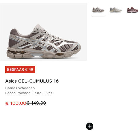
Meer kleuren verkrijgb
BESPAAR € 49
BESPAAR € 49
Asics GEL-CUMULUS 16
Dames Schoenen
Cocoa Powder - Pure Silver
Dit artikel is in de uitverkoop. Dit artikel is in de aanbied
€ 100,00
€ 149,99