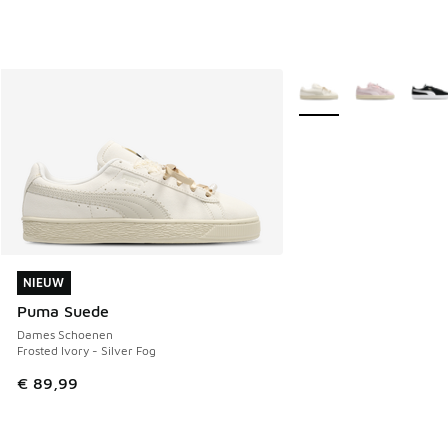
Meer kleuren verkrijgb
NIEUW
NIEUW
Puma Suede
Dames Schoenen
Frosted Ivory - Silver Fog
€ 89,99