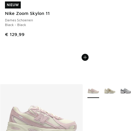
NIEUW
NIEUW
Nike Zoom Skylon 11
Dames Schoenen
Black - Black
€ 129,99
Meer kleuren verkrijgb