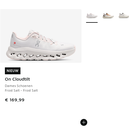
Meer kleuren verkrijgb
NIEUW
NIEUW
On Cloudtilt
Dames Schoenen
Frost Salt - Frost Salt
€ 169,99