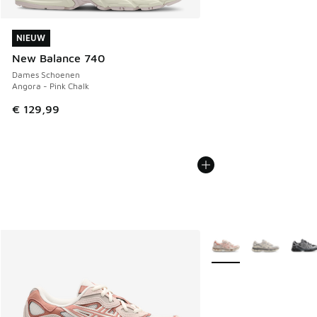
NIEUW
NIEUW
New Balance 740
Dames Schoenen
Angora - Pink Chalk
€ 129,99
Meer kleuren verkrijgb