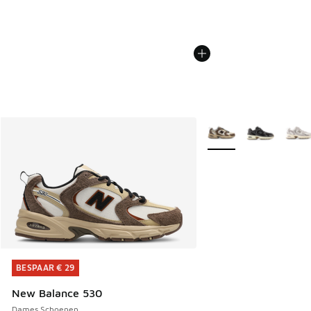
Meer kleuren verkrijgb
BESPAAR € 29
BESPAAR € 29
New Balance 530
Dames Schoenen