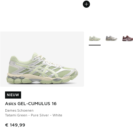
Meer kleuren verkrijgb
NIEUW
NIEUW
Asics GEL-CUMULUS 16
Dames Schoenen
Tatami Green - Pure Silver - White
€ 149,99