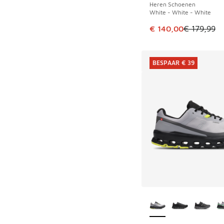
Heren Schoenen
White - White - White
Dit artikel is in de 
€ 140,00
€ 179,99
BESPAAR € 39
Meer kleuren verkri