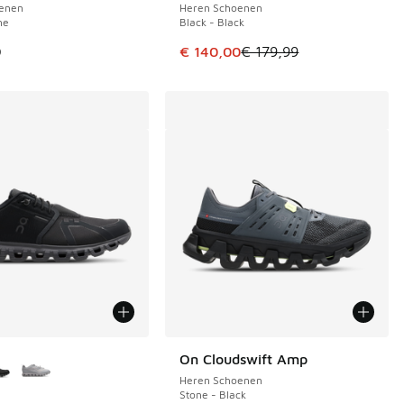
enen
Heren Schoenen
ne
Black - Black
 179,99 naar € 140,00
 in de aanbieding Prijs verlaagd van € 179,99 naar € 140,00
Dit artikel is in de uitverkoop. Di
9
€ 140,00
€ 179,99
uren verkrijgbaar
On Cloudswift Amp
Heren Schoenen
Stone - Black