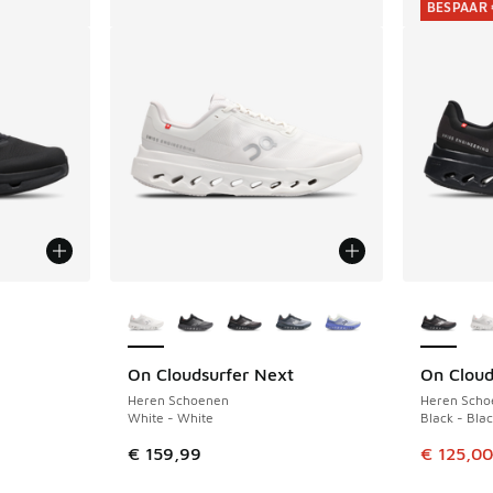
BESPAAR 
jgbaar
Meer kleuren verkrijgbaar
Meer kle
On Cloudsurfer Next
On Cloud
BESPAAR 
Heren Schoenen
Heren Scho
White - White
Black - Bla
Dit artik
€ 159,99
€ 125,00