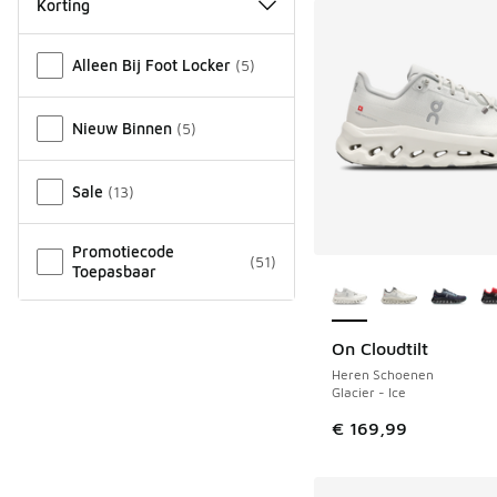
Korting
Overige
Alleen Bij Foot Locker
(
5
)
Nieuw Binnen
(
5
)
Sale
(
13
)
Promotiecode
(
51
)
Meer kleuren verkri
Toepasbaar
On Cloudtilt
Heren Schoenen
Glacier - Ice
€ 169,99