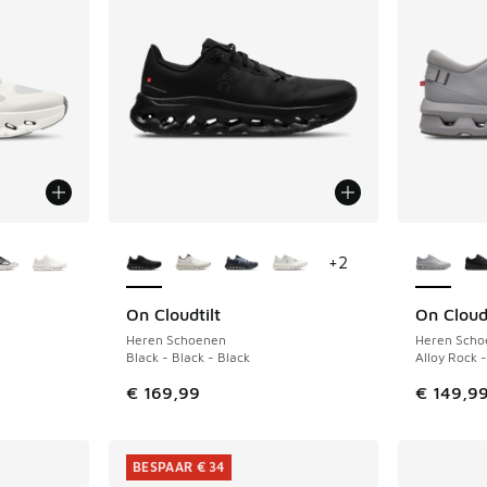
jgbaar
Meer kleuren verkrijgbaar
Meer kle
+
2
On Cloudtilt
On Clou
NIEUW
Heren Schoenen
Heren Scho
Black - Black - Black
Alloy Rock -
€ 169,99
€ 149,9
BESPAAR € 34