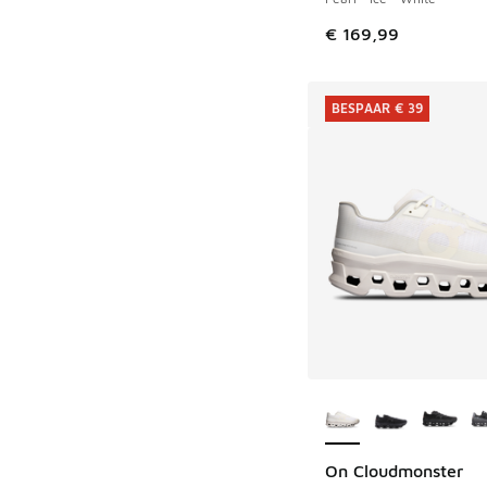
€ 169,99
BESPAAR € 39
Meer kleuren verkri
On Cloudmonster
BESPAAR € 39