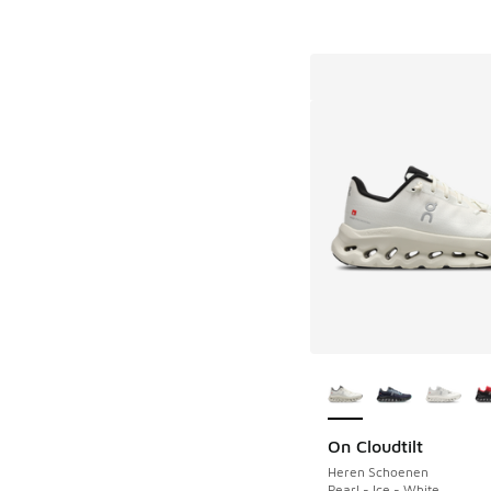
Meer kleuren verkri
On Cloudtilt
Heren Schoenen
Pearl - Ice - White