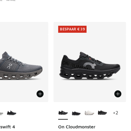
9
BESPAAR € 39
uren verkrijgbaar
Meer kleuren verkrijgbaar
+
2
swift 4
On Cloudmonster
BESPAAR € 39