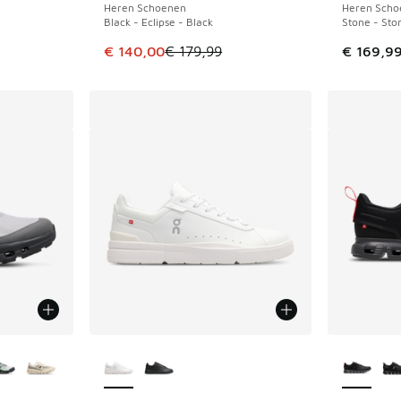
Heren Schoenen
Heren Scho
Black - Eclipse - Black
Stone - Sto
uitverkoop. Dit artikel is in de aanbieding Prijs verlaagd van €
Dit artikel is in de uitverkoop. Dit artikel is
€ 140,00
€ 179,99
€ 169,9
jgbaar
Meer kleuren verkrijgbaar
Meer kle