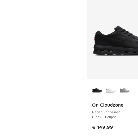
Meer kleuren verkri
On Cloudzone
Heren Schoenen
Black - Eclipse
€ 149,99