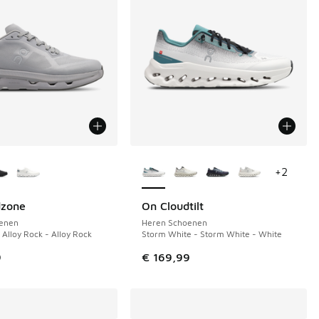
uren verkrijgbaar
Meer kleuren verkrijgbaar
+
2
dzone
On Cloudtilt
enen
Heren Schoenen
 Alloy Rock - Alloy Rock
Storm White - Storm White - White
9
€ 169,99