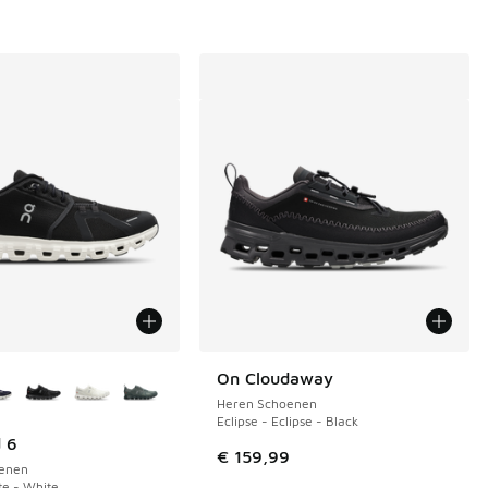
uren verkrijgbaar
On Cloudaway
Heren Schoenen
Eclipse - Eclipse - Black
 6
€ 159,99
enen
te - White