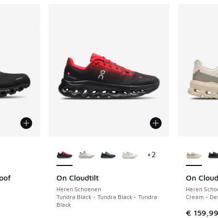
jgbaar
Meer kleuren verkrijgbaar
Meer kle
+
2
oof
On Cloudtilt
On Cloud
Heren Schoenen
Heren Scho
Tundra Black - Tundra Black - Tundra
Cream - Des
Black
€ 159,9