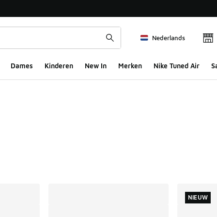
Nederlands
Dames
Kinderen
New In
Merken
Nike Tuned Air
S
ts
NIEUW