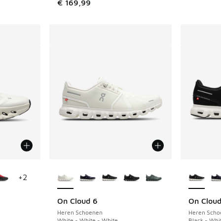
€ 169,99
jgbaar
Meer kleuren verkrijgbaar
Meer kle
+
2
On Cloud 6
On Cloud
Heren Schoenen
Heren Scho
White - White - White
Black - Whi