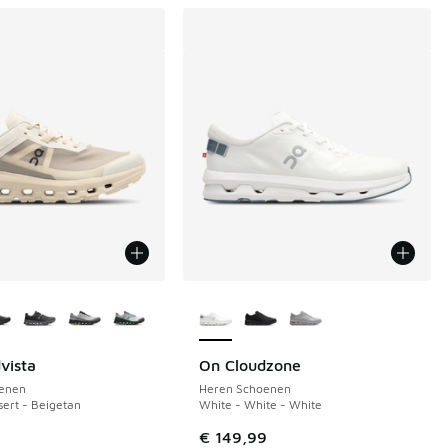
uren verkrijgbaar
Meer kleuren verkrijgbaar
vista
On Cloudzone
enen
Heren Schoenen
ert - Beigetan
White - White - White
9
€ 149,99