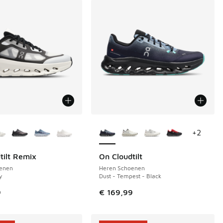
uren verkrijgbaar
Meer kleuren verkrijgbaar
+
2
tilt Remix
On Cloudtilt
enen
Heren Schoenen
y
Dust - Tempest - Black
 in de aanbieding Prijs verlaagd van € 159,99 naar € 125,00
9
€ 169,99