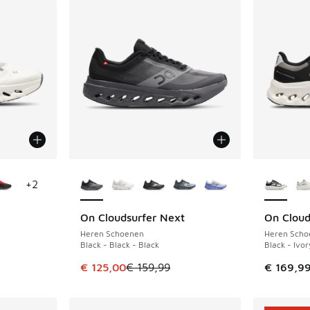
jgbaar
Meer kleuren verkrijgbaar
Meer kle
+
2
On Cloudsurfer Next
On Cloud
BESPAAR € 34
Heren Schoenen
Heren Scho
Black - Black - Black
Black - Ivor
Dit artikel is in de uitverkoop. Dit artikel is
€ 125,00
€ 159,99
€ 169,9