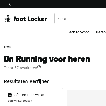
Deze link wordt geopend in een nieuw venster
Back to School
Heren
Thuis
On Running voor heren
Toont 57 resultaten
Search Resul
Resultaten Verfijnen
Afhalen in de winkel
Een winkel zoeken