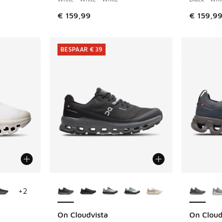
€ 159,99
€ 159,9
BESPAAR € 39
jgbaar
Meer kleuren verkrijgbaar
Meer kle
+
2
On Cloudvista
On Cloud
BESPAAR € 39