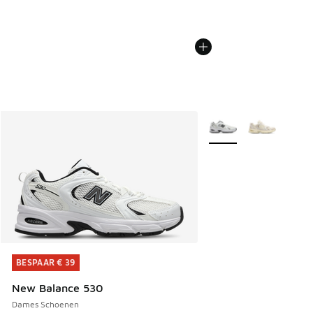
Meer kleuren verkrijgb
BESPAAR € 39
BESPAAR € 39
New Balance 530
Dames Schoenen