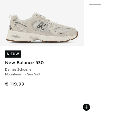
NIEUW
NIEUW
New Balance 530
Dames Schoenen
Moonbeam - Sea Salt
€ 119,99