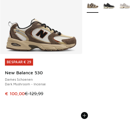
Meer kleuren verkrijgb
BESPAAR € 29
BESPAAR € 29
New Balance 530
Dames Schoenen
Dark Mushroom - Incense
Dit artikel is in de uitverkoop. Dit artikel is in de aanbied
€ 100,00
€ 129,99