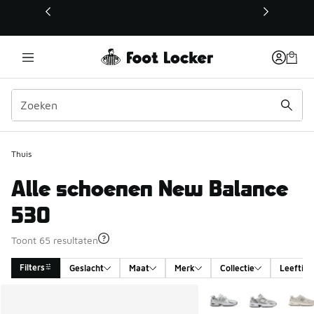
Deze link wordt geopend in een nieuw venster
Thuis
Alle schoenen New Balance
530
Toont 65 resultaten
Filters
Geslacht
Maat
Merk
Collectie
Leeftijd
Search Results
Meer kleuren verkrijgb