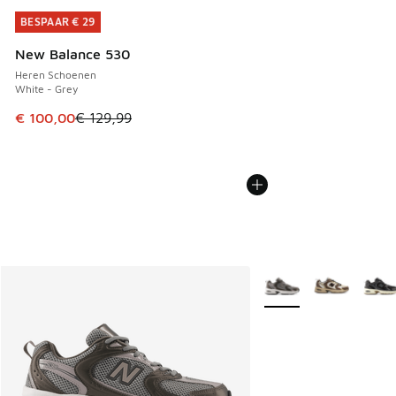
BESPAAR € 29
BESPAAR € 29
New Balance 530
Heren Schoenen
White - Grey
Dit artikel is in de uitverkoop. Dit artikel is in de aanbied
€ 100,00
€ 129,99
Meer kleuren verkrijgb