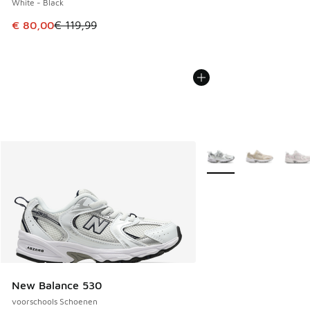
White - Black
Dit artikel is in de uitverkoop. Dit artikel is in de aanbied
€ 80,00
€ 119,99
Meer kleuren verkrijgb
New Balance 530
voorschools Schoenen