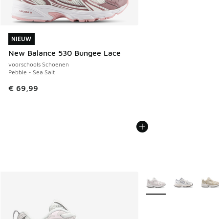
NIEUW
NIEUW
New Balance 530 Bungee Lace
voorschools Schoenen
Pebble - Sea Salt
€ 69,99
Meer kleuren verkrijgb