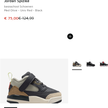
Jordan Spizike
basisschool Schoenen
Med Olive - Univ Red - Black
Dit artikel is in de uitverkoop. Dit artikel is in de aanbied
€ 75,00
€ 124,99
Meer kleuren verkrijgb