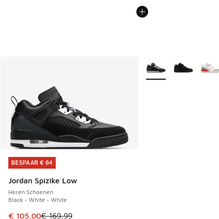
Meer kleuren verkrijgb
BESPAAR € 64
BESPAAR € 64
Jordan Spizike Low
Heren Schoenen
Black - White - White
Dit artikel is in de uitverkoop. Dit artikel is in de aanbied
€ 105,00
€ 169,99