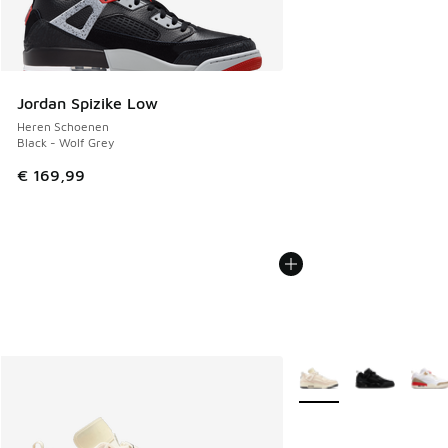
Jordan Spizike Low
Heren Schoenen
Black - Wolf Grey
€ 169,99
Meer kleuren verkrijgb