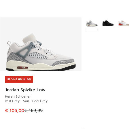
Meer kleuren verkrijgb
BESPAAR € 64
BESPAAR € 64
Jordan Spizike Low
Heren Schoenen
Vast Grey - Sail - Cool Grey
Dit artikel is in de uitverkoop. Dit artikel is in de aanbied
€ 105,00
€ 169,99