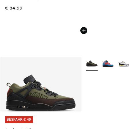
€ 84,99
Meer kleuren verkrijgb
BESPAAR € 49
BESPAAR € 49