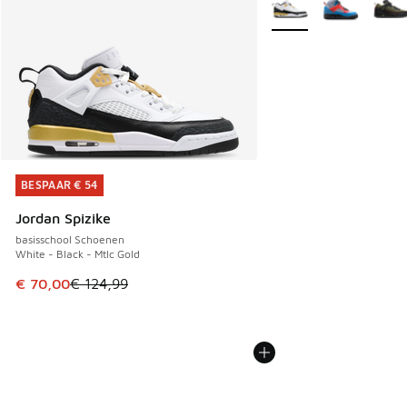
Meer kleuren verkrijgb
BESPAAR € 54
BESPAAR € 54
Jordan Spizike
basisschool Schoenen
White - Black - Mtlc Gold
Dit artikel is in de uitverkoop. Dit artikel is in de aanbied
€ 70,00
€ 124,99