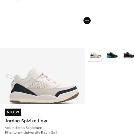
Meer kleuren verkrijgb
NIEUW
NIEUW
Jordan Spizike Low
voorschools Schoenen
Phantom - University Red - Sail