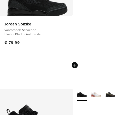
Jordan Spizike
voorschools Schoenen
Black - Black - Anthracite
€ 79,99
Meer kleuren verkrijgb