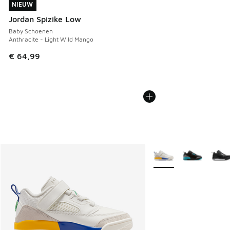
NIEUW
NIEUW
Jordan Spizike Low
Baby Schoenen
Anthracite - Light Wild Mango
€ 64,99
Meer kleuren verkrijgb