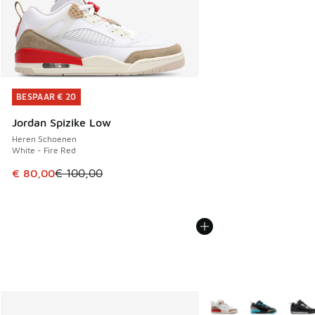
BESPAAR € 20
BESPAAR € 20
Jordan Spizike Low
Heren Schoenen
White - Fire Red
Dit artikel is in de uitverkoop. Dit artikel is in de aanbied
€ 80,00
€ 100,00
Meer kleuren verkrijgb