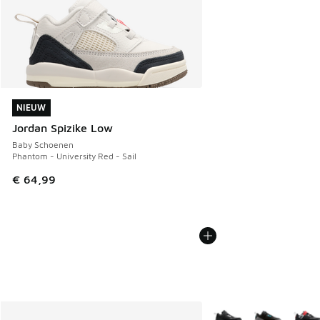
NIEUW
NIEUW
Jordan Spizike Low
Baby Schoenen
Phantom - University Red - Sail
€ 64,99
Meer kleuren verkrijgb