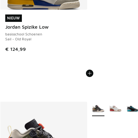
NIEUW
NIEUW
Jordan Spizike Low
basisschool Schoenen
Sail - Old Royal
€ 124,99
Meer kleuren verkrijgb