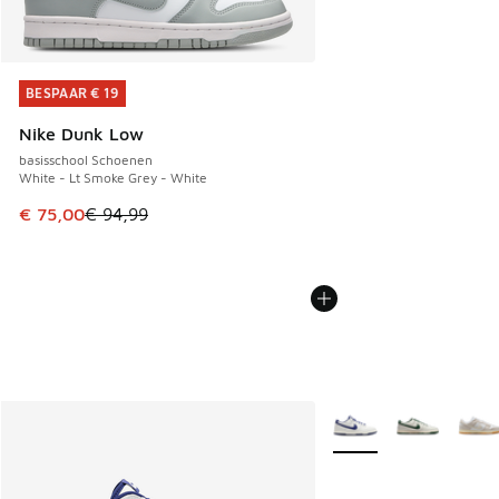
BESPAAR € 19
BESPAAR € 19
Nike Dunk Low
basisschool Schoenen
White - Lt Smoke Grey - White
Dit artikel is in de uitverkoop. Dit artikel is in de aanbied
€ 75,00
€ 94,99
Meer kleuren verkrijgb