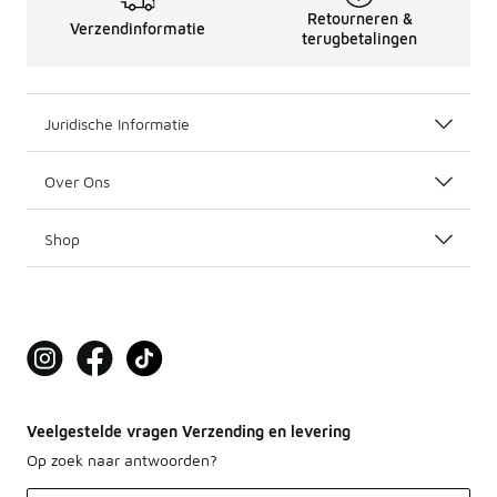
Performance en fashion in één
Retourneren &
Verzendinformatie
Nike is een brand dat performance en fashion combineert.
terugbetalingen
Ga voor de nieuwste releases
Wij bij Foot Locker zijn fan van de sports- en streetwear
Juridische Informatie
Over Ons
Shop
Veelgestelde vragen Verzending en levering
Op zoek naar antwoorden?