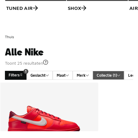
TUNED AIR
SHOX
AIR
Thuis
Alle Nike
Toont 25 resultaten
1
Filters
Geslacht
Maat
Merk
Collectie
 (1)
Leeft
Search Results