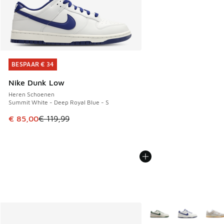
BESPAAR € 34
BESPAAR € 34
Nike Dunk Low
Heren Schoenen
Summit White - Deep Royal Blue - S
Dit artikel is in de uitverkoop. Dit artikel is in de aanbied
€ 85,00
€ 119,99
Meer kleuren verkrijgb