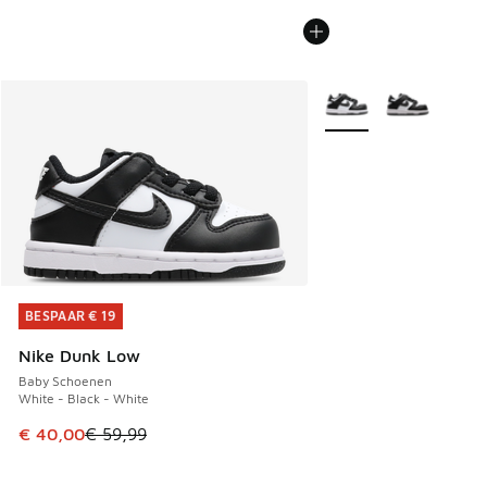
Meer kleuren verkrijgb
BESPAAR € 19
BESPAAR € 19
Nike Dunk Low
Baby Schoenen
White - Black - White
Dit artikel is in de uitverkoop. Dit artikel is in de aanbied
€ 40,00
€ 59,99