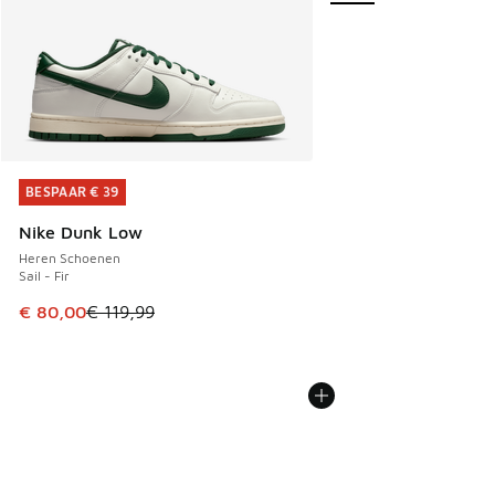
BESPAAR € 39
BESPAAR € 39
Nike Dunk Low
Heren Schoenen
Sail - Fir
Dit artikel is in de uitverkoop. Dit artikel is in de aanbied
€ 80,00
€ 119,99