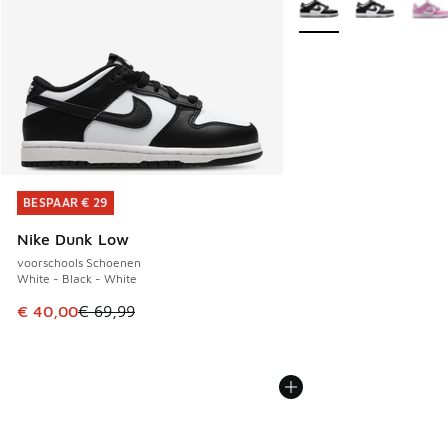
BESPAAR € 29
BESPAAR € 29
Nike Dunk Low
voorschools Schoenen
White - Black - White
Dit artikel is in de uitverkoop. Dit artikel is in de aanbied
€ 40,00
€ 69,99