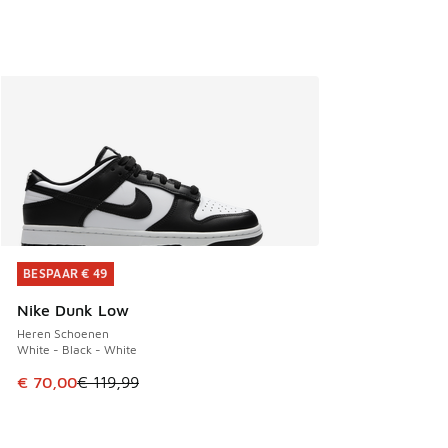
BESPAAR € 49
BESPAAR € 49
Nike Dunk Low
Heren Schoenen
White - Black - White
Dit artikel is in de uitverkoop. Dit artikel is in de aanbied
€ 70,00
€ 119,99