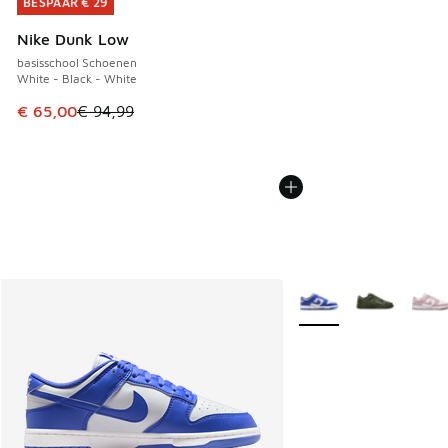
BESPAAR € 29
BESPAAR € 29
Nike Dunk Low
basisschool Schoenen
White - Black - White
Dit artikel is in de uitverkoop. Dit artikel is in de aanbied
€ 65,00
€ 94,99
Meer kleuren verkrijgb