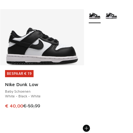
Meer kleuren verkrijgb
BESPAAR € 19
BESPAAR € 19
Nike Dunk Low
Baby Schoenen
White - Black - White
Dit artikel is in de uitverkoop. Dit artikel is in de aanbied
€ 40,00
€ 59,99