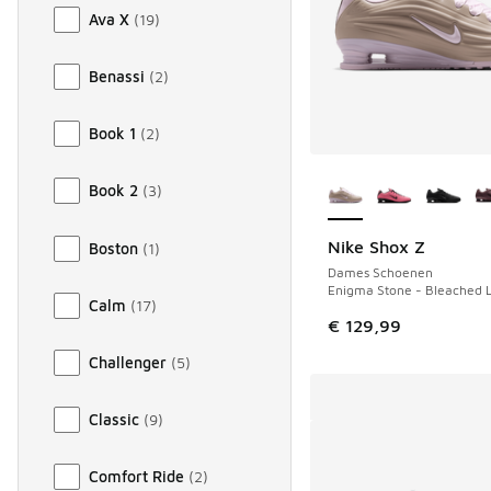
Ava X
(
19
)
Benassi
(
2
)
Book 1
(
2
)
Meer kleuren verkri
Book 2
(
3
)
Nike Shox Z
Boston
(
1
)
Dames Schoenen
Enigma Stone - Bleached L
Calm
(
17
)
€ 129,99
Challenger
(
5
)
Classic
(
9
)
Comfort Ride
(
2
)