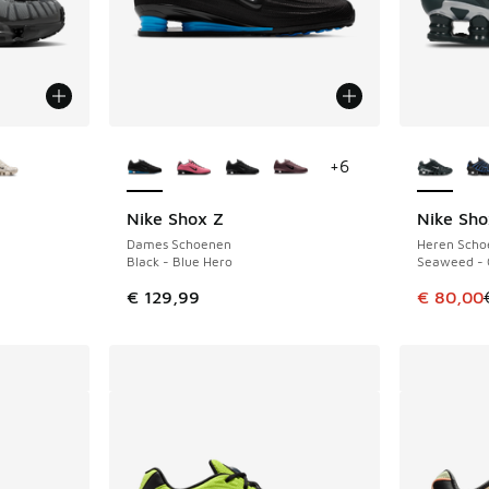
jgbaar
Meer kleuren verkrijgbaar
Meer kle
+
6
Nike Shox Z
Nike Sho
BESPAAR 
Dames Schoenen
Heren Scho
Black - Blue Hero
Seaweed - 
Dit artik
€ 129,99
€ 80,00