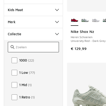
Kids Maat
Meer kleuren verkri
Merk
Nike Shox Nz
Collectie
Heren Schoenen
University Red - Dark Grey
€ 129,99
Collectie
1000
(
22
)
1 Low
(
77
)
1 Mid
(
1
)
1 Retro
(
1
)