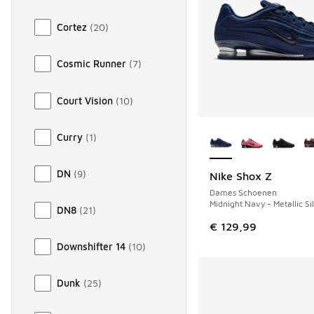
Cortez
(
20
)
Cosmic Runner
(
7
)
Court Vision
(
10
)
Meer kleuren verkri
Curry
(
1
)
DN
(
9
)
Nike Shox Z
Dames Schoenen
Midnight Navy - Metallic Si
DN8
(
21
)
€ 129,99
Downshifter 14
(
10
)
Dunk
(
25
)