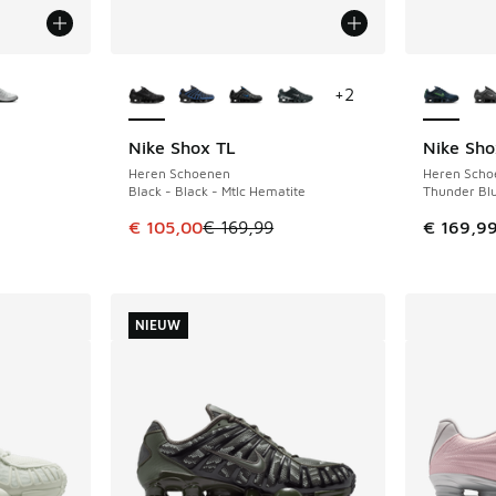
jgbaar
Meer kleuren verkrijgbaar
Meer kle
+
2
Nike Shox TL
Nike Sho
BESPAAR € 64
Heren Schoenen
Heren Scho
Black - Black - Mtlc Hematite
Thunder Blu
Dit artikel is in de uitverkoop. Dit artikel is
€ 105,00
€ 169,99
€ 169,9
NIEUW