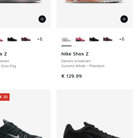
uren verkrijgbaar
Meer kleuren verkrijgbaar
+
6
+
6
x Z
Nike Shox Z
oenen
Dames Schoenen
 Grey Fog
Summit White - Phantom
9
€ 129,99
€ 20