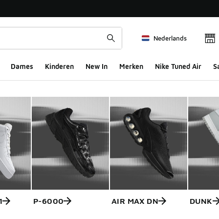
Nederlands
Dames
Kinderen
New In
Merken
Nike Tuned Air
S
1
P-6000
AIR MAX DN
DUNK