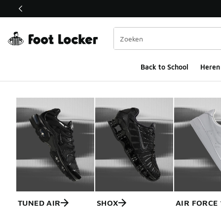
Deze link wordt geopend in een nieuw venster
Back to School
Heren
TUNED AIR
SHOX
AIR FORCE 