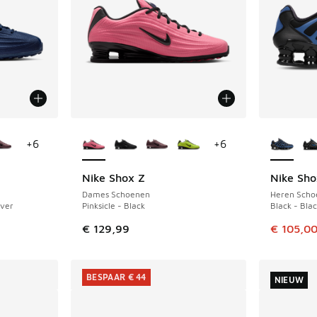
jgbaar
Meer kleuren verkrijgbaar
Meer kle
+
6
+
6
Nike Shox Z
Nike Sho
BESPAAR 
Dames Schoenen
Heren Scho
lver
Pinksicle - Black
Black - Blac
Dit artik
€ 129,99
€ 105,0
BESPAAR € 44
NIEUW