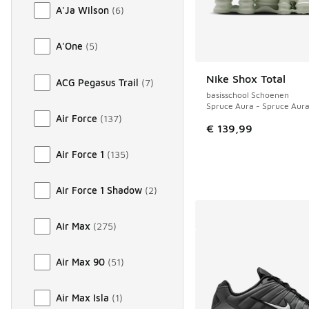
A'Ja Wilson
(
6
)
A'One
(
5
)
Nike Shox Total
ACG Pegasus Trail
(
7
)
basisschool Schoenen
Spruce Aura - Spruce Aura -
Air Force
(
137
)
€ 139,99
Air Force 1
(
135
)
Air Force 1 Shadow
(
2
)
Air Max
(
275
)
Air Max 90
(
51
)
Air Max Isla
(
1
)