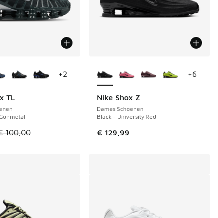
uren verkrijgbaar
Meer kleuren verkrijgbaar
+
2
+
6
x TL
Nike Shox Z
€ 20
enen
Dames Schoenen
Gunmetal
Black - University Red
el is in de uitverkoop. Dit artikel is in de aanbieding Prijs v
€ 100,00
€ 129,99