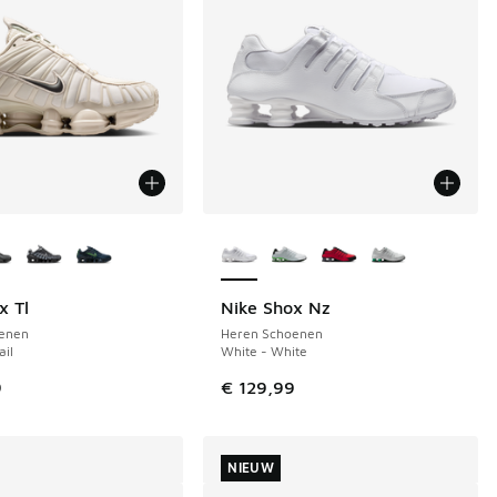
uren verkrijgbaar
Meer kleuren verkrijgbaar
x Tl
Nike Shox Nz
enen
Heren Schoenen
ail
White - White
 in de aanbieding Prijs verlaagd van € 169,99 naar € 125,00
9
€ 129,99
NIEUW