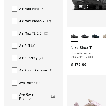
Air Max Moto
(
46
)
Air Max Phoenix
(
17
)
Meer kleuren verkri
Air Max TL 2.5
(
10
)
Air Rift
(
3
)
Nike Shox Tl
Heren Schoenen
Iron Grey - Black
Air Superfly
(
7
)
€ 179,99
Air Zoom Pegasus
(
11
)
Ava Rover
(
18
)
Ava Rover
(
2
)
Premium